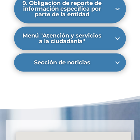
9. Obligación de reporte de
información específica por
parte de la entidad
Menú "Atención y servicios
a la ciudadanía"
Sección de noticias