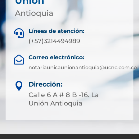
Unión
Antioquia
Líneas de atención:

(+57)3214494989
Correo electrónico:

notariaunicaunionantioquia@ucnc.com.co
Dirección:

Calle 6 A # 8 B -16. La
Unión Antioquia