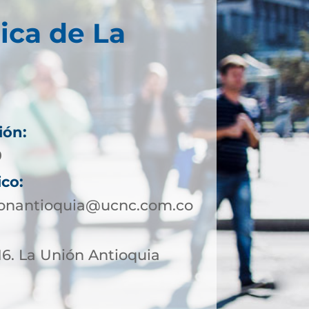
ica de La
ión:
9
ico:
ionantioquia@ucnc.com.co
-16. La Unión Antioquia