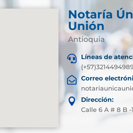
Notaría Ún
Unión
Antioquia
Líneas de atenc

(+57)321449498
Correo electrón

notariaunicaun
Dirección:

Calle 6 A # 8 B 