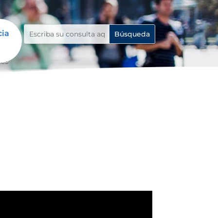
cia
tes