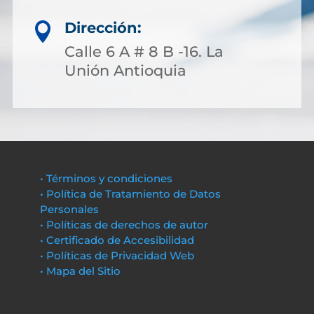
Dirección:

Calle 6 A # 8 B -16. La
Unión Antioquia
• Términos y condiciones
• Política de Tratamiento de Datos
Personales
• Políticas de derechos de autor
• Certificado de Accesibilidad
• Políticas de Privacidad Web
• Mapa del Sitio