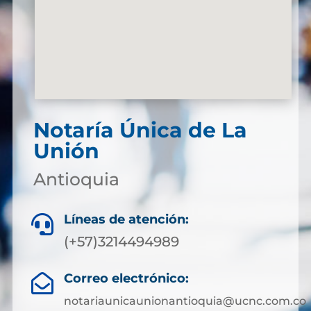
Notaría Única de La
Unión
Antioquia
Líneas de atención:

(+57)3214494989
Correo electrónico:

notariaunicaunionantioquia@ucnc.com.co