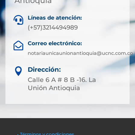
Antioquia
Líneas de atención:

(+57)3214494989
Correo electrónico:

notariaunicaunionantioquia@ucnc.com.co
Dirección:

Calle 6 A # 8 B -16. La
Unión Antioquia
• Términos y condiciones