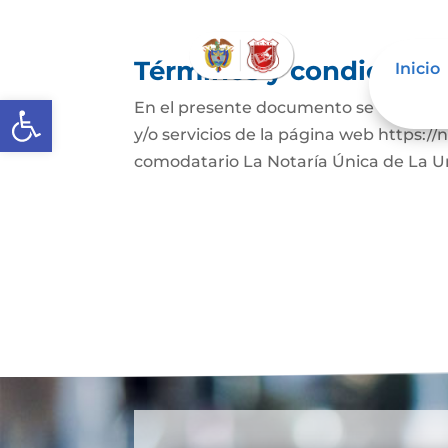
Términos y condicione
Inicio
Abrir barra de herramientas
En el presente documento se establece
y/o servicios de la página web https:/
comodatario La Notaría Única de La Un