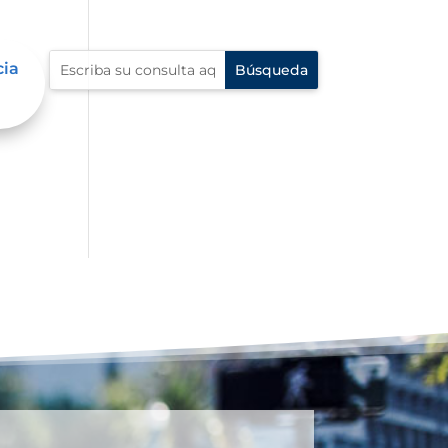
cia
s