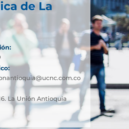
ica de La
ión:
9
ico:
ionantioquia@ucnc.com.co
-16. La Unión Antioquia