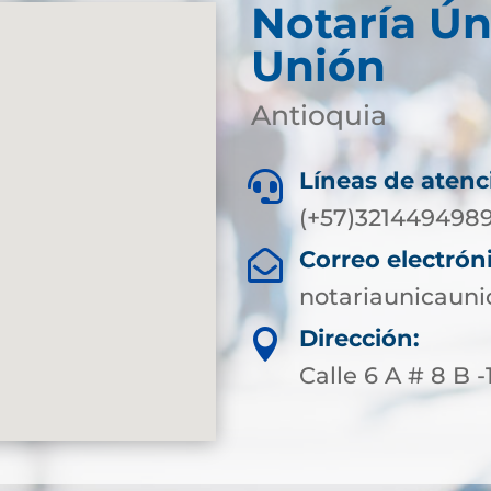
Notaría Ún
Unión
Antioquia
Líneas de atenc

(+57)321449498
Correo electrón

notariaunicaun
Dirección:

Calle 6 A # 8 B 