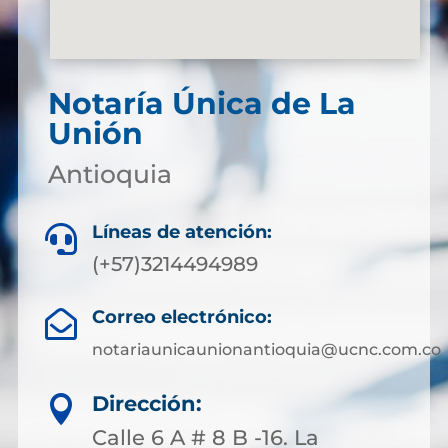
Notaría Única de La
Unión
Antioquia
Líneas de atención:

(+57)3214494989
Correo electrónico:

notariaunicaunionantioquia@ucnc.com.co
Dirección:

Calle 6 A # 8 B -16. La