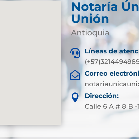
Notaría Ún
Unión
Antioquia
Líneas de atenc

(+57)321449498
Correo electrón

notariaunicaun
Dirección:

Calle 6 A # 8 B 