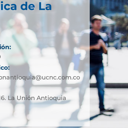
ica de La
ión:
9
ico:
ionantioquia@ucnc.com.co
-16. La Unión Antioquia