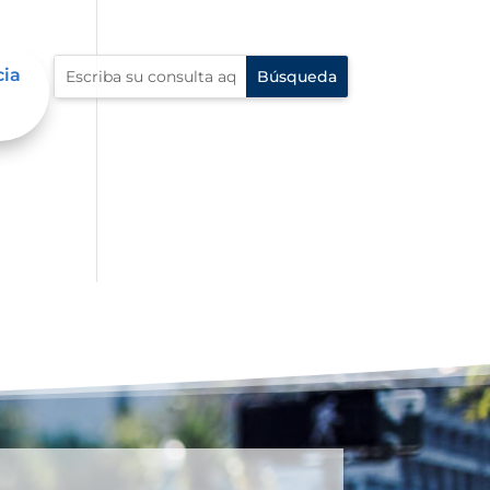
cia
os,