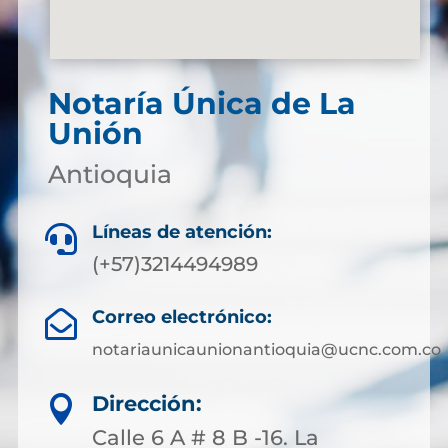
Notaría Única de La
Unión
Antioquia
Líneas de atención:

(+57)3214494989
Correo electrónico:

notariaunicaunionantioquia@ucnc.com.co
Dirección:

Calle 6 A # 8 B -16. La