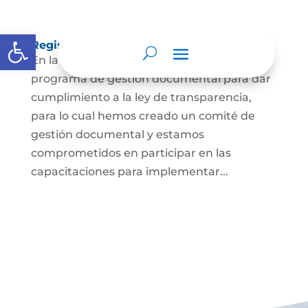
Abrir barra de herramientas
Registros de activos de información
En la Notaría estamos implementando un
programa de gestión documental para dar
cumplimiento a la ley de transparencia,
para lo cual hemos creado un comité de
gestión documental y estamos
comprometidos en participar en las
capacitaciones para implementar...