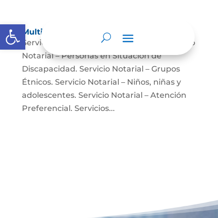
Abrir barra de herramientas
Multimedia
Servicio Notarial – Fuerzas Militares. Servicio
Notarial – Personas en Situación de
Discapacidad. Servicio Notarial – Grupos
Étnicos. Servicio Notarial – Niños, niñas y
adolescentes. Servicio Notarial – Atención
Preferencial. Servicios...