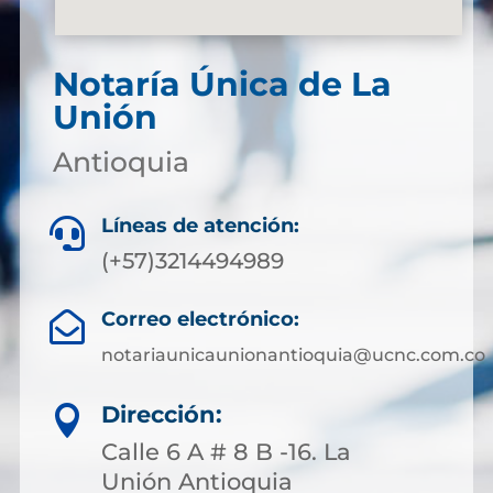
Notaría Única de La
Unión
Antioquia
Líneas de atención:

(+57)3214494989
Correo electrónico:

notariaunicaunionantioquia@ucnc.com.co
Dirección:

Calle 6 A # 8 B -16. La
Unión Antioquia