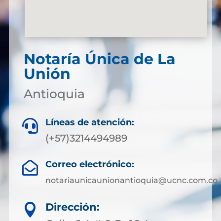
Notaría Única de La
Unión
Antioquia
Líneas de atención:

(+57)3214494989
Correo electrónico:

notariaunicaunionantioquia@ucnc.com.co
Dirección:
