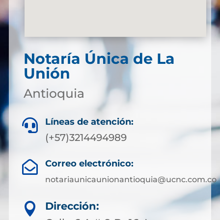
Notaría Única de La
Unión
Antioquia
Líneas de atención:

(+57)3214494989
Correo electrónico:

notariaunicaunionantioquia@ucnc.com.co
Dirección:
