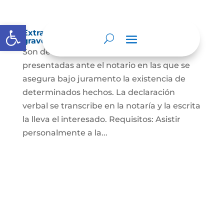
Abrir barra de herramientas
Extra-proceso o declaración bajo la
gravedad de juramento
Son declaraciones verbales o escritas
presentadas ante el notario en las que se
asegura bajo juramento la existencia de
determinados hechos. La declaración
verbal se transcribe en la notaría y la escrita
la lleva el interesado. Requisitos: Asistir
personalmente a la...