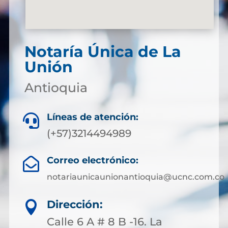
Notaría Única de La
Unión
Antioquia
Líneas de atención:

(+57)3214494989
Correo electrónico:

notariaunicaunionantioquia@ucnc.com.co
Dirección:

Calle 6 A # 8 B -16. La