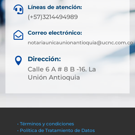
Líneas de atención:

(+57)3214494989
Correo electrónico:

notariaunicaunionantioquia@ucnc.com.co
Dirección:

Calle 6 A # 8 B -16. La
Unión Antioquia
• Términos y condiciones
• Política de Tratamiento de Datos